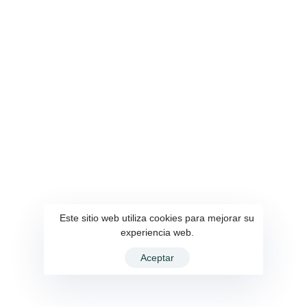
Inicio
Educacion
Autoridades
Desarrollo Local
Localidad
Proyectos
Perfil Parroquial
Sectores Vulnerables
Comunidades
Vialidad
QUISAPINCHA
Sustentabilidad
Turismo y Cultura
Este sitio web utiliza cookies para mejorar su
Flora y Fauna
experiencia web.
Gastronomía
Aceptar