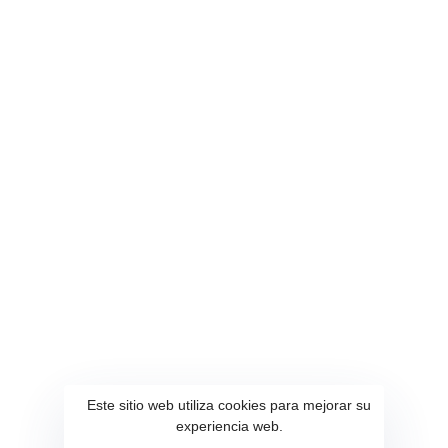
PARROQUIA
GESTIÓN
Inicio
Educacion
Autoridades
Desarrollo Local
Localidad
Proyectos
Perfil Parroquial
Sectores Vulnerables
Comunidades
Vialidad
QUISAPINCHA
Sustentabilidad
Turismo y Cultura
Este sitio web utiliza cookies para mejorar su
Flora y Fauna
experiencia web.